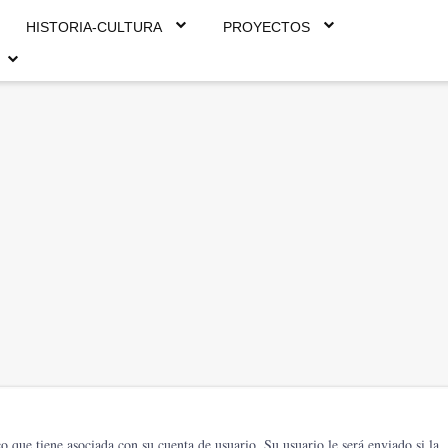
HISTORIA-CULTURA
PROYECTOS
co que tiene asociada con su cuenta de usuario. Su usuario le será enviado si la