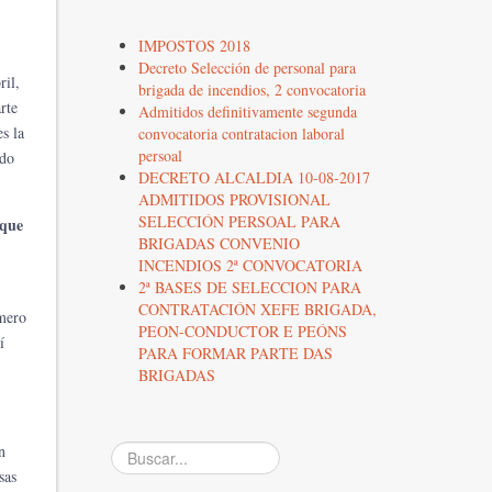
IMPOSTOS 2018
Decreto Selección de personal para
ril,
brigada de incendios, 2 convocatoria
rte
Admitidos definitivamente segunda
s la
convocatoria contratacion laboral
persoal
ndo
DECRETO ALCALDIA 10-08-2017
ADMITIDOS PROVISIONAL
SELECCIÓN PERSOAL PARA
 que
BRIGADAS CONVENIO
INCENDIOS 2ª CONVOCATORIA
2ª BASES DE SELECCION PARA
CONTRATACIÓN XEFE BRIGADA,
úmero
PEON-CONDUCTOR E PEÓNS
í
PARA FORMAR PARTE DAS
BRIGADAS
n
Buscar...
sas