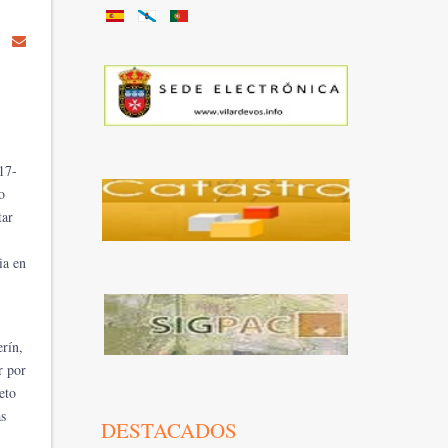
17-
o
tar
ia en
rín,
r por
eto
as
DESTACADOS