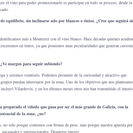
r el vino para poder promocionarlo es participar en todo su proceso, desde la
rcado.
 equilibrio, sin inclinarse solo por blancos o tintos. ¿Cree que seguirá s
identificamos más a Monterrei con el vino blanco. Hace décadas quienes acudían
creceremos en tintos, ya que poseemos unas peculiaridades que generan curiosi
. ¿Ve margen para seguir subiendo?
ga y seremos veintiséis. Podemos presumir de la curiosidad y atractivo que
 grupos puedan interesarse por la zona. Uno de los objetivos que nos planteamo
incluyó Vilardevós, y en los últimos meses otros nos han transmitido el interés
a preparado el viñedo que pasa por ser el más grande de Galicia, con la
potencial de la zona, ¿no?
, no solo porque contemos con firmas de peso, sino porque nuestra apuesta por
 nacionales e internacionales. Despierta interés.