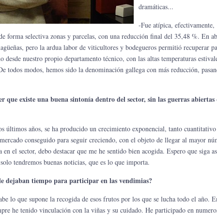
dramáticas...
-Fue atípica, efectivamente,
de forma selectiva zonas y parcelas, con una reducción final del 35,48 %. En ab
alagüeñas, pero la ardua labor de viticultores y bodegueros permitió recuperar pa
 desde nuestro propio departamento técnico, con las altas temperaturas estivale
s. De todos modos, hemos sido la denominación gallega con más reducción, pasa
 que existe una buena sintonía dentro del sector, sin las guerras abiertas
os últimos años, se ha producido un crecimiento exponencial, tanto cuantitativo
el mercado conseguido para seguir creciendo, con el objeto de llegar al mayor n
 en el sector, debo destacar que me he sentido bien acogida. Espero que siga as
solo tendremos buenas noticias, que es lo que importa.
le dejaban tiempo para participar en las vendimias?
be lo que supone la recogida de esos frutos por los que se lucha todo el año. E
mpre he tenido vinculación con la viñas y su cuidado. He participado en numero