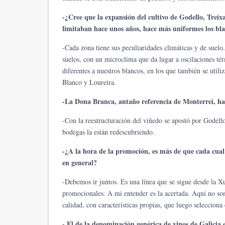
-¿Cree que la expansión del cultivo de Godello, Treix
limitaban hace unos años, hace más uniformes los bla
-Cada zona tiene sus peculiaridades climáticas y de suelo
suelos, con un microclima que da lugar a oscilaciones tér
diferentes a nuestros blancos, en los que también se uti
Blanco y Loureira.
-La Dona Branca, antaño referencia de Monterrei, ha 
-Con la reestructuración del viñedo se apostó por Godell
bodegas la están redescubriendo.
-¿A la hora de la promoción, es más de que cada cual d
en general?
-Debemos ir juntos. Es una línea que se sigue desde la X
promocionales. A mi entender es la acertada. Aquí no so
calidad, con características propias, que luego selecciona
- El de la denominación genérica de vinos de Galicia