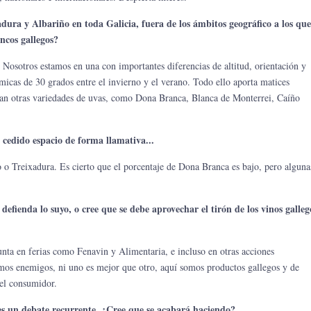
adura y Albariño en toda Galicia, fuera de los ámbitos geográfico a los que
ncos gallegos?
. Nosotros estamos en una con importantes diferencias de altitud, orientación y
micas de 30 grados entre el invierno y el verano. Todo ello aporta matices
lizan otras variedades de uvas, como Dona Branca, Blanca de Monterrei, Caíño
cedido espacio de forma llamativa...
o o Treixadura. Es cierto que el porcentaje de Dona Branca es bajo, pero alguna
efienda lo suyo, o cree que se debe aprovechar el tirón de los vinos galleg
unta en ferias como Fenavin y Alimentaria, e incluso en otras acciones
mos enemigos, ni uno es mejor que otro, aquí somos productos gallegos y de
 el consumidor.
 es un debate recurrente. ¿Cree que se acabará haciendo?