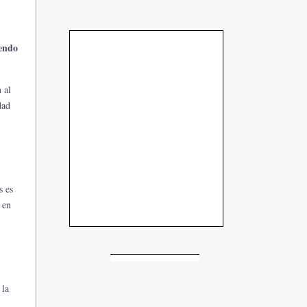
iendo
 al
dad
s es
 en
 la