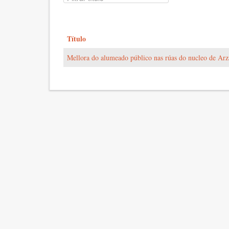
Título
Mellora do alumeado público nas rúas do nucleo de Ar